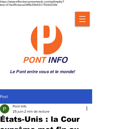
https://www.effectivecpmnetwork.com/zp6mpiky?
key=47fa3ffcdaca2df6b35b6317504e029e
PONT
INFO
Le Pont entre vous et le monde!
Post
Pont Info
25 juin
2 min de lecture
États-Unis : la Cour