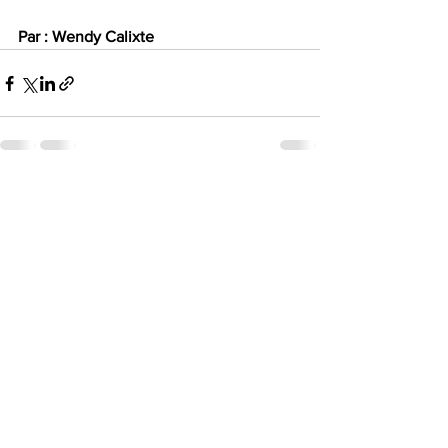
Par : Wendy Calixte
Voir tout
Posts récents