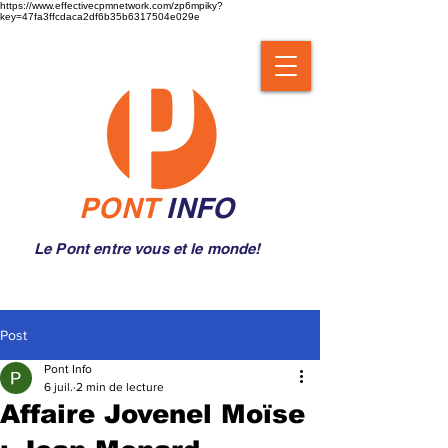
https://www.effectivecpmnetwork.com/zp6mpiky?
key=47fa3ffcdaca2df6b35b6317504e029e
PONT
INFO
Le Pont entre vous et le monde!
Post
Pont Info
6 juil.
2 min de lecture
Affaire Jovenel Moïse