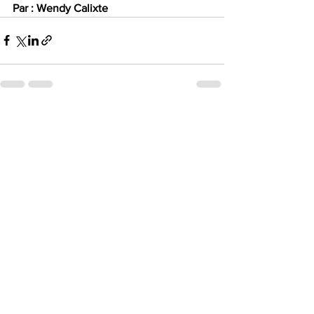
Par : Wendy Calixte
Voir tout
Posts récents