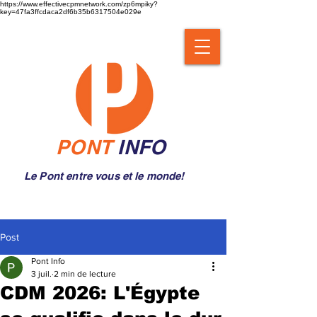
https://www.effectivecpmnetwork.com/zp6mpiky?
key=47fa3ffcdaca2df6b35b6317504e029e
PONT
INFO
Le Pont entre vous et le monde!
Post
Pont Info
3 juil.
2 min de lecture
CDM 2026: L'Égypte