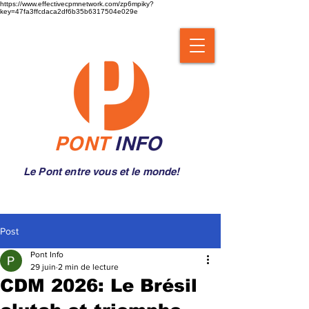
https://www.effectivecpmnetwork.com/zp6mpiky?
key=47fa3ffcdaca2df6b35b6317504e029e
PONT
INFO
Le Pont entre vous et le monde!
Post
Pont Info
29 juin
2 min de lecture
CDM 2026: Le Brésil