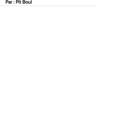
Par : Pit Boul
Voir tout
Posts récents