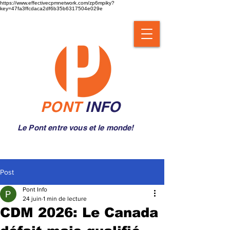
https://www.effectivecpmnetwork.com/zp6mpiky?
key=47fa3ffcdaca2df6b35b6317504e029e
PONT
INFO
Le Pont entre vous et le monde!
Post
Pont Info
24 juin
1 min de lecture
CDM 2026: Le Canada