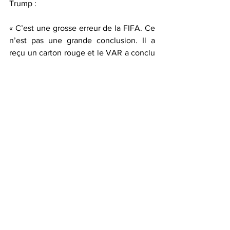
Trump :
« C’est une grosse erreur de la FIFA. Ce 
n’est pas une grande conclusion. Il a 
reçu un carton rouge et le VAR a conclu 
que c’était un carton rouge. Cela signifie 
que vous êtes suspendu pour un match.
Je pense que ce qui est vraiment 
mauvais dans cette situation, c’est que 
si les États-Unis battent la Belgique, ils 
auront toujours cet élément dans la tête.
Les Belges seront furieux. Et le prochain 
carton rouge ? Que se passera-t-il ? Un 
comité va-t-il le retirer ? C’est une 
décision mauvaise, mauvaise, mauvaise, 
mauvaise qui va nuire à la Coupe du 
Monde et aux États-Unis. »