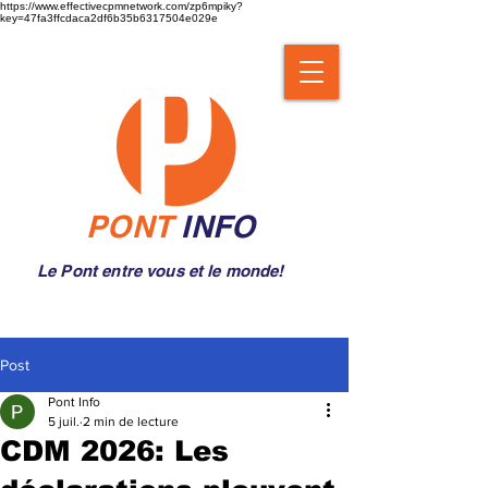
https://www.effectivecpmnetwork.com/zp6mpiky?
key=47fa3ffcdaca2df6b35b6317504e029e
PONT
INFO
Le Pont entre vous et le monde!
Post
Pont Info
5 juil.
2 min de lecture
CDM 2026: Les