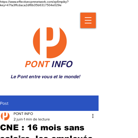
https://www.effectivecpmnetwork.com/zp6mpiky?
key=47fa3ffcdaca2df6b35b6317504e029e
PONT
INFO
Le Pont entre vous et le monde!
Post
PONT INFO
2 juin
1 min de lecture
CNE : 16 mois sans