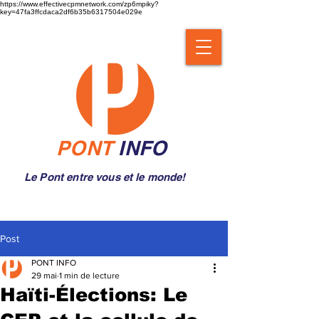
https://www.effectivecpmnetwork.com/zp6mpiky?
key=47fa3ffcdaca2df6b35b6317504e029e
PONT
INFO
Le Pont entre vous et le monde!
Post
PONT INFO
29 mai
1 min de lecture
Haïti-Élections: Le