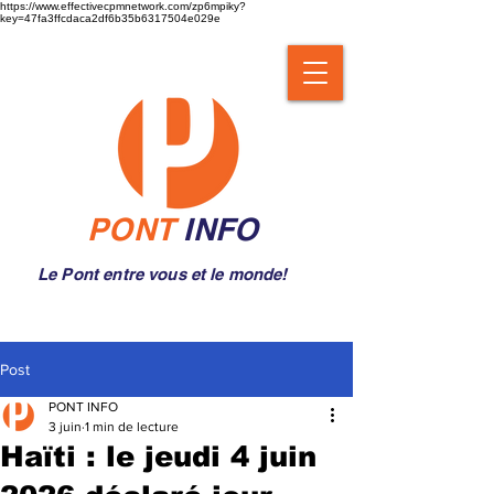
https://www.effectivecpmnetwork.com/zp6mpiky?
key=47fa3ffcdaca2df6b35b6317504e029e
PONT
INFO
Le Pont entre vous et le monde!
Post
PONT INFO
3 juin
1 min de lecture
Haïti : le jeudi 4 juin