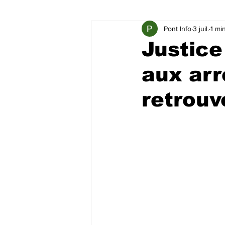
Pont Info
3 juil.
1 mi
Justice
aux arr
retrouv