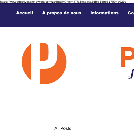
https://www.effectivecpmnetwork.com/zp6mpiky?key=47fa3ffcdaca2df6b35b6317504e029e
Accueil
A propos de nous
Informations
Co
L
All Posts