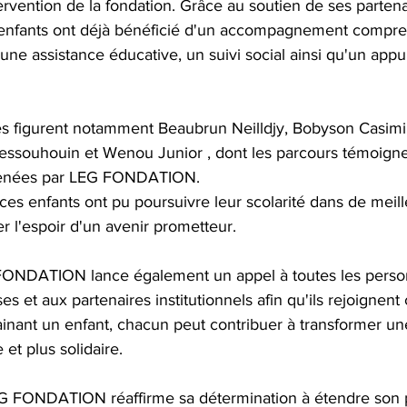
ervention de la fondation. Grâce au soutien de ses partena
 enfants ont déjà bénéficié d'un accompagnement compre
 une assistance éducative, un suivi social ainsi qu'un appu
res figurent notamment Beaubrun Neilldjy, Bobyson Casimir
Sessouhouin et Wenou Junior , dont les parcours témoigne
 menées par LEG FONDATION. 
 ces enfants ont pu poursuivre leur scolarité dans de meill
er l'espoir d'un avenir prometteur.
 FONDATION lance également un appel à toutes les pers
es et aux partenaires institutionnels afin qu'ils rejoignent c
rainant un enfant, chacun peut contribuer à transformer une 
 et plus solidaire.
LEG FONDATION réaffirme sa détermination à étendre so