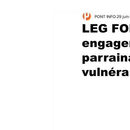
PONT INFO
29 juin
LEG FO
engage
parrain
vulnéra