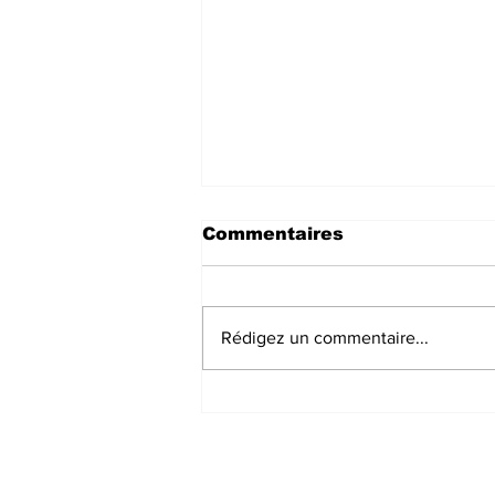
Commentaires
Rédigez un commentaire...
Élections : le CEP
échange avec des
représentants de la
communauté
internationale sur l’état