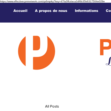
https://www.effectivecpmnetwork.com/zp6mpiky?key=47fa3ffcdaca2df6b35b6317504e029e
Accueil
A propos de nous
Informations
Co
L
All Posts