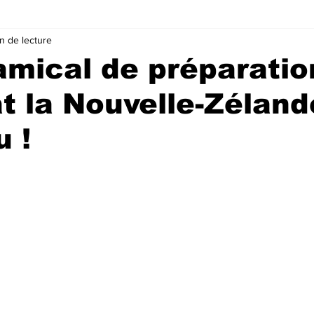
n de lecture
mical de préparatio
at la Nouvelle-Zéland
 !