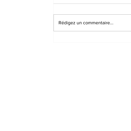
Rédigez un commentaire...
Football-Nécrologie: Le
père de Lionel Messi est
décédé
Abonnez-vous à no
Entrer votre E-mail
*
Oui, abonne moi à votre n