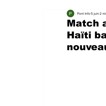
Pont Info
5 juin
2 mi
Match a
Haïti b
nouveau