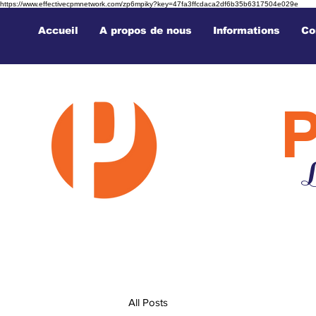
https://www.effectivecpmnetwork.com/zp6mpiky?key=47fa3ffcdaca2df6b35b6317504e029e
Accueil
A propos de nous
Informations
Co
L
All Posts