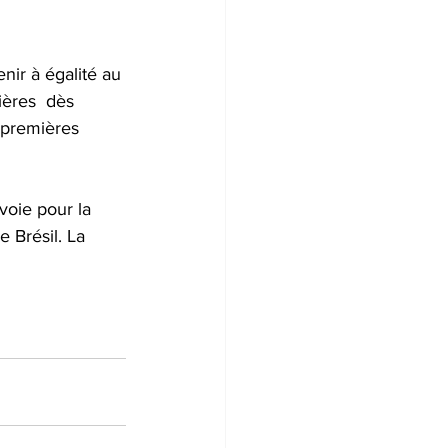
nir à égalité au 
ières  dès 
 premières 
voie pour la 
 Brésil. La 