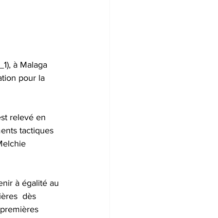
_1), à Malaga 
tion pour la 
st relevé en 
ents tactiques 
Melchie 
nir à égalité au 
ières  dès 
 premières 