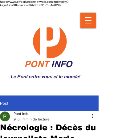
https://www.effectivecpmnetwork.com/zp6mpiky?
key=47fa3ffcdaca2df6b35b6317504e029e
PONT
INFO
Le Pont entre vous et le monde!
Post
Pont Info
9 juil.
1 min de lecture
Nécrologie : Décès du