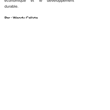
économique et le développement 
durable.  
Par : Wendy Calixte
Voir tout
Posts récents