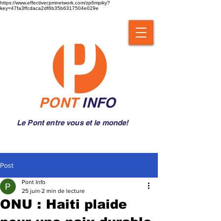
https://www.effectivecpmnetwork.com/zp6mpiky?
key=47fa3ffcdaca2df6b35b6317504e029e
PONT
INFO
Le Pont entre vous et le monde!
Post
Pont Info
25 juin
2 min de lecture
ONU : Haiti plaide