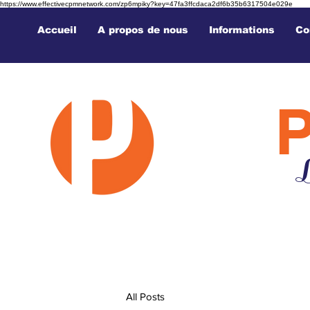
https://www.effectivecpmnetwork.com/zp6mpiky?key=47fa3ffcdaca2df6b35b6317504e029e
Accueil
A propos de nous
Informations
Co
L
All Posts