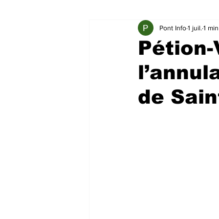
Pont Info
1 juil.
1 min
Pétion-
l’annul
de Sain