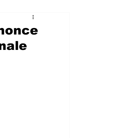
énonce
onale