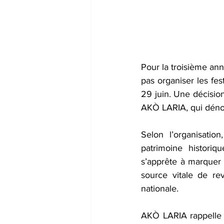
Pour la troisième an
pas organiser les fes
29 juin. Une décision
AKÒ
LARIA, qui déno
Selon l’organisatio
patrimoine histori
s’apprête à marquer 
source vitale de rev
nationale.  
AKÒ
LARIA rappelle