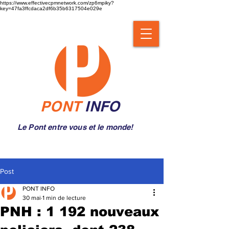
https://www.effectivecpmnetwork.com/zp6mpiky?
key=47fa3ffcdaca2df6b35b6317504e029e
PONT
INFO
Le Pont entre vous et le monde!
Post
PONT INFO
30 mai
1 min de lecture
PNH : 1 192 nouveaux