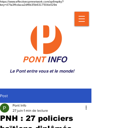
https://www.effectivecpmnetwork.com/zp6mpiky?
key=47fa3ffcdaca2df6b35b6317504e029e
PONT
INFO
Le Pont entre vous et le monde!
Post
Pont Info
27 juin
1 min de lecture
PNH : 27 policiers