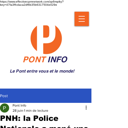
https://www.effectivecpmnetwork.com/zp6mpiky?
key=47fa3ffcdaca2df6b35b6317504e029e
PONT
INFO
Le Pont entre vous et le monde!
Post
Pont Info
28 juin
1 min de lecture
PNH: la Police