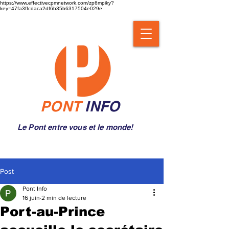
https://www.effectivecpmnetwork.com/zp6mpiky?
key=47fa3ffcdaca2df6b35b6317504e029e
PONT
INFO
Le Pont entre vous et le monde!
Post
Pont Info
16 juin
2 min de lecture
Port-au-Prince